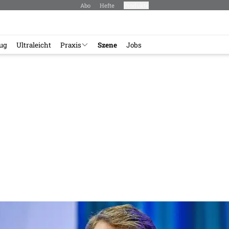
Abo
Hefte
Produkte
lug
Ultraleicht
Praxis
Szene
Jobs