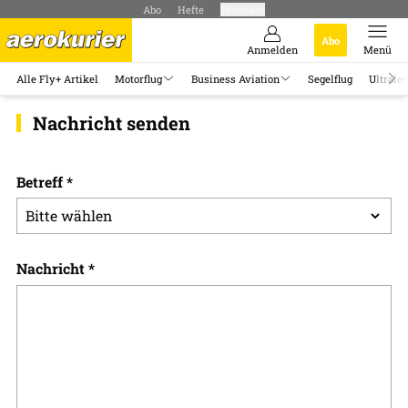
Abo
Hefte
Produkte
Abo
Anmelden
Menü
Alle Fly+ Artikel
Motorflug
Business Aviation
Segelflug
Ultralei
Nachricht senden
Betreff
*
Nachricht
*