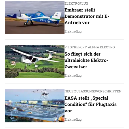
ELEKTROFLUG
Embraer stellt
Demonstrator mit E-
Antrieb vor
Elektroflug
PILOTREPORT ALPHA ELECTRO
So fliegt sich der
ultraleichte Elektro-
Zweisitzer
Elektroflug
NEUE ZULASSUNGSVORSCHRIFTEN
EASA stellt „Special
Condition“ für Flugtaxis
vor
Elektroflug