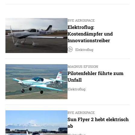
BYE AEROSPACE
Elektroflug:
Kostendämpfer und
Innovationstreiber
Elektroflug
MAGNUS EFUSION
Pilotenfehler führte zum
Unfall
Elektroflug
BYE AEROSPACE
Sun Flyer 2 hebt elektrisch
ab