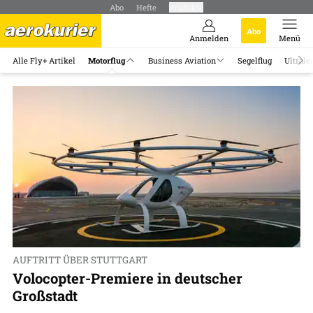
Abo
Hefte
Produkte
Abo
Anmelden
Menü
Alle Fly+ Artikel
Motorflug
Business Aviation
Segelflug
Ultrale
AUFTRITT ÜBER STUTTGART
Volocopter-Premiere in deutscher
Großstadt