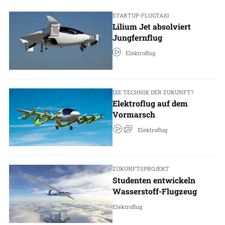
STARTUP-FLUGTAXI
Lilium Jet absolviert
Jungfernflug
Elektroflug
DIE TECHNIK DER ZUKUNFT?
Elektroflug auf dem
Vormarsch
Elektroflug
ZUKUNFTSPROJEKT
Studenten entwickeln
Wasserstoff-Flugzeug
Elektroflug