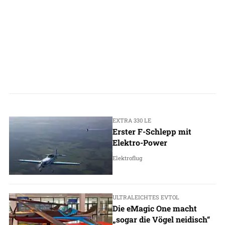
EXTRA 330 LE
Erster F-Schlepp mit
Elektro-Power
Elektroflug
ULTRALEICHTES EVTOL
Die eMagic One macht
„sogar die Vögel neidisch“