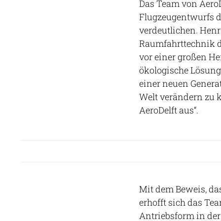
Das Team von AeroD
Flugzeugentwurfs da
verdeutlichen. Henri
Raumfahrttechnik der
vor einer großen Her
ökologische Lösunge
einer neuen Generati
Welt verändern zu 
AeroDelft aus“.
Mit dem Beweis, dass
erhofft sich das Te
Antriebsform in der 