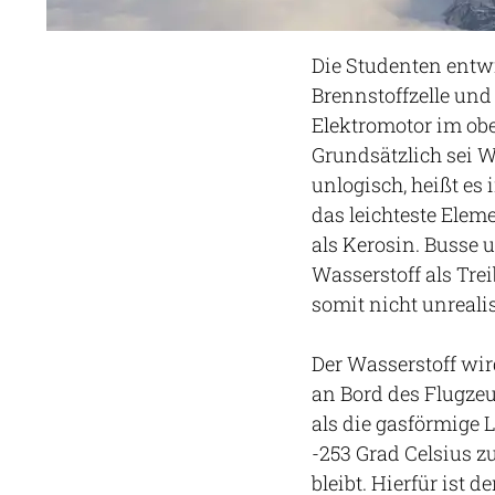
Die Studenten entwi
Brennstoffzelle und 
Elektromotor im obe
Grundsätzlich sei Wa
unlogisch, heißt es 
das leichteste Elem
als Kerosin. Busse 
Wasserstoff als Trei
somit nicht unrealis
Der Wasserstoff wi
an Bord des Flugzeu
als die gasförmige L
-253 Grad Celsius z
bleibt. Hierfür ist