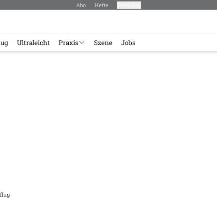
Abo
Hefte
Produkte
lug
Ultraleicht
Praxis
Szene
Jobs
flug