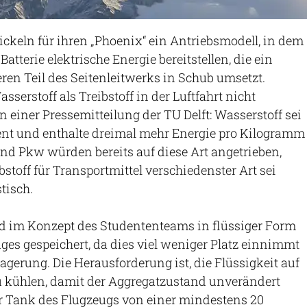
ckeln für ihren „Phoenix“ ein Antriebsmodell, in dem
Batterie elektrische Energie bereitstellen, die ein
ren Teil des Seitenleitwerks in Schub umsetzt.
sserstoff als Treibstoff in der Luftfahrt nicht
in einer Pressemitteilung der TU Delft: Wasserstoff sei
ent und enthalte dreimal mehr Energie pro Kilogramm
und Pkw würden bereits auf diese Art angetrieben,
bstoff für Transportmittel verschiedenster Art sei
tisch.
rd im Konzept des Studententeams in flüssiger Form
ges gespeichert, da dies viel weniger Platz einnimmt
agerung. Die Herausforderung ist, die Flüssigkeit auf
u kühlen, damit der Aggregatzustand unverändert
 der Tank des Flugzeugs von einer mindestens 20