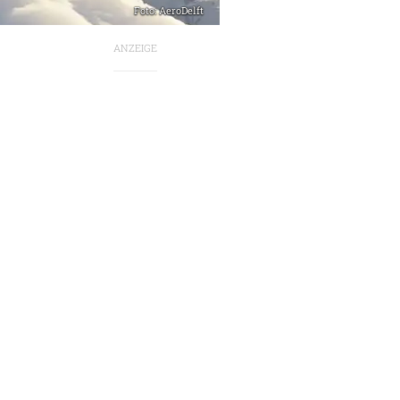
Foto: AeroDelft
ANZEIGE