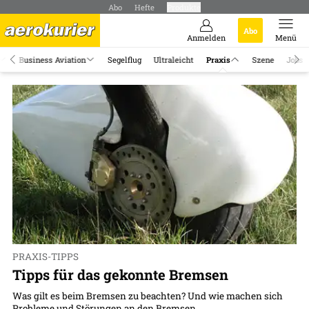
Abo
Hefte
Produkte
Abo
Anmelden
Menü
Business Aviation
Segelflug
Ultraleicht
Praxis
Szene
Jobs
PRAXIS-TIPPS
Tipps für das gekonnte Bremsen
Was gilt es beim Bremsen zu beachten? Und wie machen sich
Probleme und Störungen an den Bremsen...