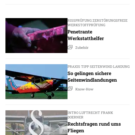
RISSPRÜFUNG ZERSTÖRUNGSFREIE
WERKSTOFFPRÜFUNG
Penetrante
Werkstatthelfer
Zubehör
PRAXIS TIPP SEITENWIND LANDUNG
So gelingen sichere
Seitenwindlandungen
Know-How
INTRO LUFTRECHT FRANK
DOERNER
Rechtsfragen rund ums
Fliegen