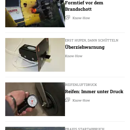
Formtief vor dem
Brandschott
Know-How
ERST HUPEN, DANN SCHÜTTELN
Überziehwarnung
Know-How
REIFENLUFTDRUCK
Reifen: Immer unter Druck
Know-How
PRAXIS STARTABBRUCH