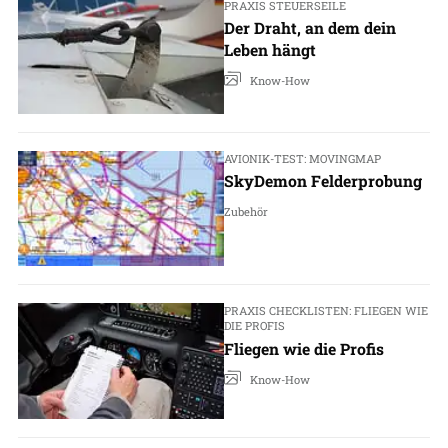
PRAXIS STEUERSEILE
Der Draht, an dem dein
Leben hängt
Know-How
AVIONIK-TEST: MOVINGMAP
SkyDemon Felderprobung
Zubehör
PRAXIS CHECKLISTEN: FLIEGEN WIE
DIE PROFIS
Fliegen wie die Profis
Know-How