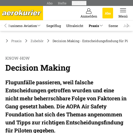
Abo
Hefte
Produkte
Abo
Anmelden
Menü
Business Aviation
Segelflug
Ultraleicht
Praxis
Szene
Jobs
Praxis
Zubehör
Decision Making - Entscheidungsfindung für Pilot
KNOW-HOW
Decision Making
Flugunfälle passieren, weil falsche
Entscheidungen getroffen wurden und eine
nicht mehr beherrschbare Folge von Faktoren in
Gang gesetzt haben. Die AOPA Air Safety
Foundation hat sich des Themas angenommen
und Tipps zur richtigen Entscheidungsfindung
für Piloten gegeben.