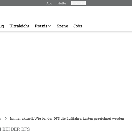
Abo
Hefte
Produkte
lug
Ultraleicht
Praxis
Szene
Jobs
w
Immer aktuell: Wie bei der DFS die Luftfahrerkarten gezeichnet werden
BEI DER DFS