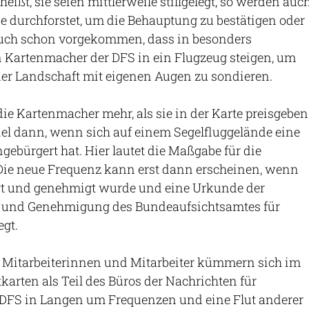
ißt, sie seien mittlerweile stillgelegt, so werden auc
 durchforstet, um die Behauptung zu bestätigen oder
 auch schon vorgekommen, dass in besonders
n Kartenmacher der DFS in ein Flugzeug steigen, um
er Landschaft mit eigenen Augen zu sondieren.
e Kartenmacher mehr, als sie in der Karte preisgeben
el dann, wenn sich auf einem Segelfluggelände eine
gebürgert hat. Hier lautet die Maßgabe für die
 Die neue Frequenz kann erst dann erscheinen, wenn
ragt und genehmigt wurde und eine Urkunde der
 und Genehmigung des Bundeaufsichtsamtes für
egt.
te Mitarbeiterinnen und Mitarbeiter kümmern sich im
karten als Teil des Büros der Nachrichten für
r DFS in Langen um Frequenzen und eine Flut anderer