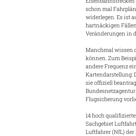
Eisenbahnstrecken he
schon mal Fahrpläne
widerlegen. Es ist
hartnäckigen Fälle
Veränderungen in d
Manchmal wissen di
können. Zum Beispi
andere Frequenz ein
Kartendarstellung:
sie offiziell beant
Bundesnetzagentur
Flugsicherung vorli
14 hoch qualifizier
Sachgebiet Luftfahrt
Luftfahrer (NfL) de