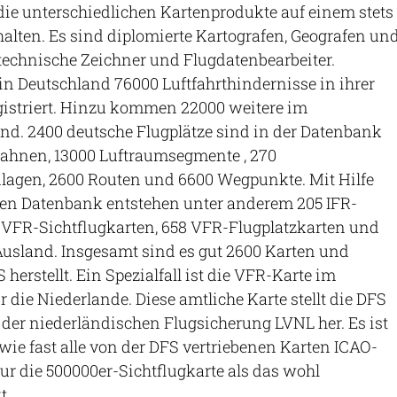
ie unterschiedlichen Kartenprodukte auf einem stets
halten. Es sind diplomierte Kartografen, Geografen un
technische Zeichner und Flugdatenbearbeiter.
 in Deutschland 76000 Luftfahrthindernisse in ihrer
striert. Hinzu kommen 22000 weitere im
nd. 2400 deutsche Flugplätze sind in der Datenbank
bahnen, 13000 Luftraumsegmente , 270
agen, 2600 Routen und 6600 Wegpunkte. Mit Hilfe
hen Datenbank entstehen unter anderem 205 IFR-
1 VFR-Sichtflugkarten, 658 VFR-Flugplatzkarten und
Ausland. Insgesamt sind es gut 2600 Karten und
 herstellt. Ein Spezialfall ist die VFR-Karte im
 die Niederlande. Diese amtliche Karte stellt die DFS
g der niederländischen Flugsicherung LVNL her. Es ist
 wie fast alle von der DFS vertriebenen Karten ICAO-
nur die 500000er-Sichtflugkarte als das wohl
t.