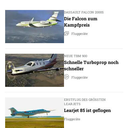
DASSAULT FALCON 2000S
Die Falcon zum
Kampfpreis
Fluggeräte
NEUE TBM 900
Schnelle Turboprop noch
schneller
Fluggeräte
ERSTFLUG DES GRÖSSTEN L
EARJETS
Learjet 85 ist geflogen
Fluggeräte