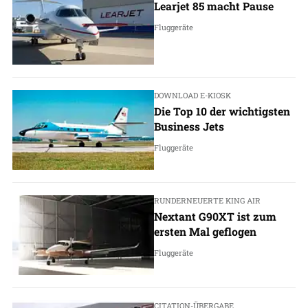
Learjet 85 macht Pause
Fluggeräte
DOWNLOAD E-KIOSK
Die Top 10 der wichtigsten
Business Jets
Fluggeräte
RUNDERNEUERTE KING AIR
Nextant G90XT ist zum
ersten Mal geflogen
Fluggeräte
CITATION-ÜBERGABE