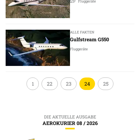
Fluggeräte
ALLE FAKTEN
Gulfstream G550
Fluggeräte
1
22
23
24
25
DIE AKTUELLE AUSGABE
AEROKURIER 08 / 2026