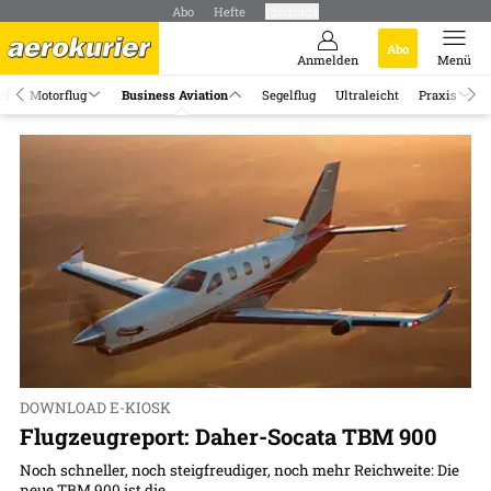
Abo
Hefte
Produkte
Abo
Anmelden
Menü
el
Motorflug
Business Aviation
Segelflug
Ultraleicht
Praxis
DOWNLOAD E-KIOSK
Flugzeugreport: Daher-Socata TBM 900
Noch schneller, noch steigfreudiger, noch mehr Reichweite: Die
neue TBM 900 ist die...