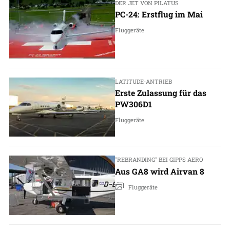
DER JET VON PILATUS
PC-24: Erstflug im Mai
Fluggeräte
LATITUDE-ANTRIEB
Erste Zulassung für das
PW306D1
Fluggeräte
"REBRANDING" BEI GIPPS AERO
Aus GA8 wird Airvan 8
Fluggeräte