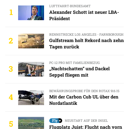
LUFTFAHRT-BUNDESAMT
1
Alexander Schott ist neuer LBA-
Präsident
RENNSTRECKE LOS ANGELES - FARNBOROUGH
2
Gulfstream holt Rekord nach zehn
Tagen zurück
PC-12 PRO MIT FAMILIENBEZUG
3
„Nachtschatten“ und Dackel
Seppel fliegen mit
BEWÄHRUNGSPROBE FÜR DEN ROTAX 916 IS
4
Mit der Carbon Cub UL über den
Nordatlantik
NEUSTART AUF DER INSEL
5
Flugplatz Juist: Flucht nach vorn