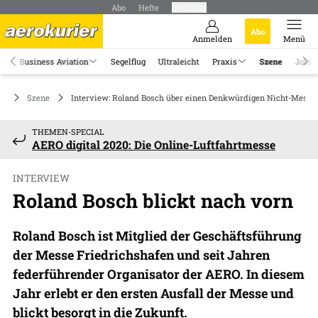
Abo
Hefte
Produkte
Abo
Anmelden
Menü
Business Aviation
Segelflug
Ultraleicht
Praxis
Szene
Jobs
Szene
Interview: Roland Bosch über einen Denkwürdigen Nicht-Messet
THEMEN-SPECIAL
AERO digital 2020: Die Online-Luftfahrtmesse
INTERVIEW
Roland Bosch blickt nach vorn
Roland Bosch ist Mitglied der Geschäftsführung
der Messe Friedrichshafen und seit Jahren
federführender Organisator der AERO. In diesem
Jahr erlebt er den ersten Ausfall der Messe und
blickt besorgt in die Zukunft.