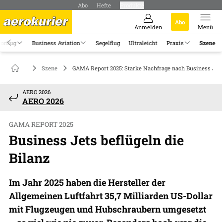
Abo
Hefte
Produkte
Abo
Anmelden
Menü
orflug
Business Aviation
Segelflug
Ultraleicht
Praxis
Szene
Szene
GAMA Report 2025: Starke Nachfrage nach Business Jet
AERO 2026
AERO 2026
GAMA REPORT 2025
Business Jets beflügeln die
Bilanz
Im Jahr 2025 haben die Hersteller der
Allgemeinen Luftfahrt 35,7 Milliarden US-Dollar
mit Flugzeugen und Hubschraubern umgesetzt