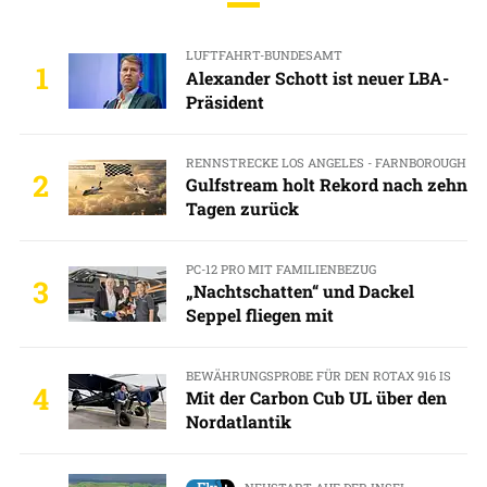
LUFTFAHRT-BUNDESAMT
1
Alexander Schott ist neuer LBA-
Präsident
RENNSTRECKE LOS ANGELES - FARNBOROUGH
2
Gulfstream holt Rekord nach zehn
Tagen zurück
PC-12 PRO MIT FAMILIENBEZUG
3
„Nachtschatten“ und Dackel
Seppel fliegen mit
BEWÄHRUNGSPROBE FÜR DEN ROTAX 916 IS
4
Mit der Carbon Cub UL über den
Nordatlantik