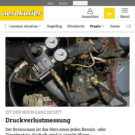
Abo
Hefte
Produkte
Abo
Anmelden
Menü
Business Aviation
Segelflug
Ultraleicht
Praxis
Szene
Jobs
IST DER NOCH GANZ DICHT?
Druckverlustmessung
Der Brennraum ist das Herz eines jeden Benzin- oder
Dieselmotors. Deshalb wird in regelmäßigen...