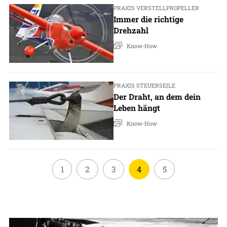
PRAXIS VERSTELLPROPELLER
Immer die richtige
Drehzahl
Know-How
PRAXIS STEUERSEILE
Der Draht, an dem dein
Leben hängt
Know-How
1
2
3
4
5