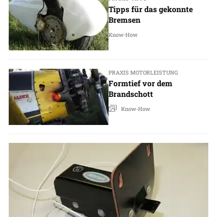
Tipps für das gekonnte
Bremsen
Know-How
PRAXIS MOTORLEISTUNG
Formtief vor dem
Brandschott
Know-How