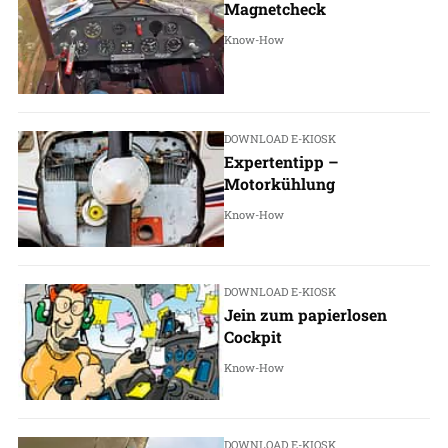
Magnetcheck
Know-How
DOWNLOAD E-KIOSK
Expertentipp –
Motorkühlung
Know-How
DOWNLOAD E-KIOSK
Jein zum papierlosen
Cockpit
Know-How
DOWNLOAD E-KIOSK