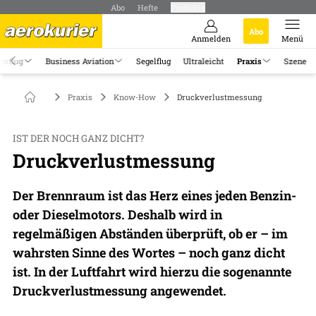
Abo
Hefte
Produkte
Abo
Anmelden
Menü
orflug
Business Aviation
Segelflug
Ultraleicht
Praxis
Szene
Praxis
Know-How
Druckverlustmessung
IST DER NOCH GANZ DICHT?
Druckverlustmessung
Der Brennraum ist das Herz eines jeden Benzin-
oder Dieselmotors. Deshalb wird in
regelmäßigen Abständen überprüft, ob er – im
wahrsten Sinne des Wortes – noch ganz dicht
ist. In der Luftfahrt wird hierzu die sogenannte
Druckverlustmessung angewendet.