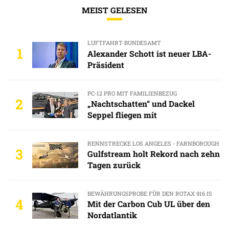
MEIST GELESEN
LUFTFAHRT-BUNDESAMT
1
Alexander Schott ist neuer LBA-
Präsident
PC-12 PRO MIT FAMILIENBEZUG
2
„Nachtschatten“ und Dackel
Seppel fliegen mit
RENNSTRECKE LOS ANGELES - FARNBOROUGH
3
Gulfstream holt Rekord nach zehn
Tagen zurück
BEWÄHRUNGSPROBE FÜR DEN ROTAX 916 IS
4
Mit der Carbon Cub UL über den
Nordatlantik