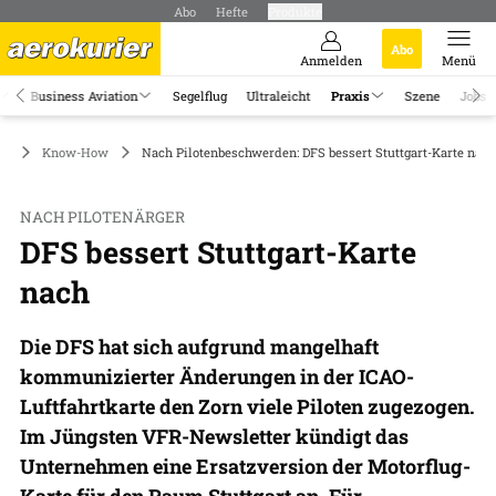
Abo
Hefte
Produkte
Abo
Anmelden
Menü
Business Aviation
Segelflug
Ultraleicht
Praxis
Szene
Jobs
is
Know-How
Nach Pilotenbeschwerden: DFS bessert Stuttgart-Karte nach
NACH PILOTENÄRGER
DFS bessert Stuttgart-Karte
nach
Die DFS hat sich aufgrund mangelhaft
kommunizierter Änderungen in der ICAO-
Luftfahrtkarte den Zorn viele Piloten zugezogen.
Im Jüngsten VFR-Newsletter kündigt das
Unternehmen eine Ersatzversion der Motorflug-
Karte für den Raum Stuttgart an. Für