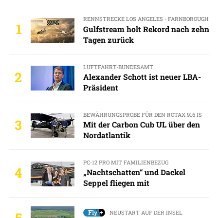
RENNSTRECKE LOS ANGELES - FARNBOROUGH
1
Gulfstream holt Rekord nach zehn
Tagen zurück
LUFTFAHRT-BUNDESAMT
2
Alexander Schott ist neuer LBA-
Präsident
BEWÄHRUNGSPROBE FÜR DEN ROTAX 916 IS
3
Mit der Carbon Cub UL über den
Nordatlantik
PC-12 PRO MIT FAMILIENBEZUG
4
„Nachtschatten“ und Dackel
Seppel fliegen mit
NEUSTART AUF DER INSEL
5