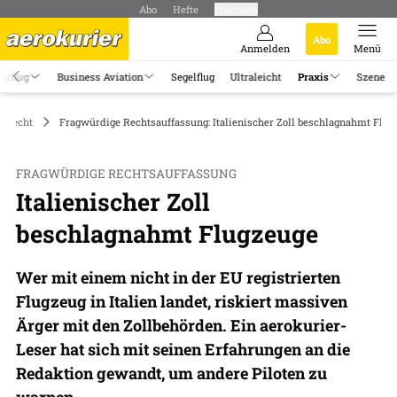
Abo
Hefte
Produkte
Abo
Anmelden
Menü
orflug
Business Aviation
Segelflug
Ultraleicht
Praxis
Szene
ftrecht
Fragwürdige Rechtsauffassung: Italienischer Zoll beschlagnahmt Fluz
FRAGWÜRDIGE RECHTSAUFFASSUNG
Italienischer Zoll
beschlagnahmt Flugzeuge
Wer mit einem nicht in der EU registrierten
Flugzeug in Italien landet, riskiert massiven
Ärger mit den Zollbehörden. Ein aerokurier-
Leser hat sich mit seinen Erfahrungen an die
Redaktion gewandt, um andere Piloten zu
warnen.