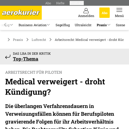
Abo
Hefte
Produkte
Abo
Anmelden
Menü
orflug
Business Aviation
Segelflug
Ultraleicht
Praxis
Szene
Praxis
Luftrecht
Arbeitsrecht: Medical verweigert - droht Kündi
DAS LBA IN DER KRITIK
Top-Thema
ARBEITSRECHT FÜR PILOTEN
Medical verweigert - droht
Kündigung?
Die überlangen Verfahrensdauern in
Verweisungsfällen können für Berufspiloten
gravierende Folgen für ihr Arbeitsverhältnis