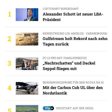
LUFTFAHRT-BUNDESAMT
1
Alexander Schott ist neuer LBA-
Präsident
RENNSTRECKE LOS ANGELES - FARNBOROUGH
2
Gulfstream holt Rekord nach zehn
Tagen zurück
PC-12 PRO MIT FAMILIENBEZUG
3
„Nachtschatten“ und Dackel
Seppel fliegen mit
BEWÄHRUNGSPROBE FÜR DEN ROTAX 916 IS
4
Mit der Carbon Cub UL über den
Nordatlantik
NEUSTART AUF DER INSEL
5