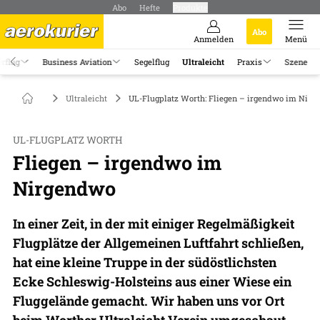
Abo
Hefte
Produkte
Abo
Anmelden
Menü
rflug
Business Aviation
Segelflug
Ultraleicht
Praxis
Szene
Ultraleicht
UL-Flugplatz Worth: Fliegen – irgendwo im Nir
UL-FLUGPLATZ WORTH
Fliegen – irgendwo im
Nirgendwo
In einer Zeit, in der mit einiger Regelmäßigkeit
Flugplätze der Allgemeinen Luftfahrt schließen,
hat eine kleine Truppe in der südöstlichsten
Ecke Schleswig-Holsteins aus einer Wiese ein
Fluggelände gemacht. Wir haben uns vor Ort
beim Worther Ultraleicht Verein umgeschaut.