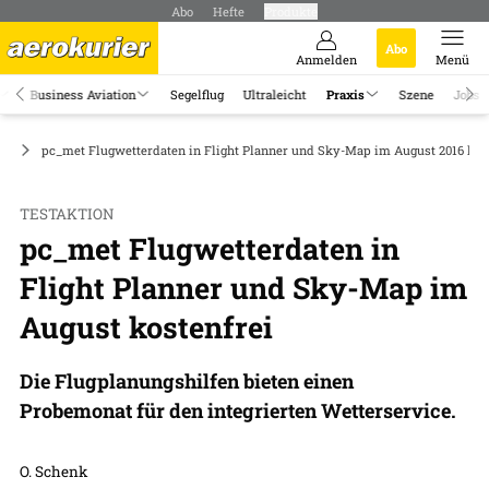
Abo
Hefte
Produkte
Abo
Anmelden
Menü
Business Aviation
Segelflug
Ultraleicht
Praxis
Szene
Jobs
ör
pc_met Flugwetterdaten in Flight Planner und Sky-Map im August 2016 kos
TESTAKTION
pc_met Flugwetterdaten in
Flight Planner und Sky-Map im
August kostenfrei
Die Flugplanungshilfen bieten einen
Probemonat für den integrierten Wetterservice.
O. Schenk