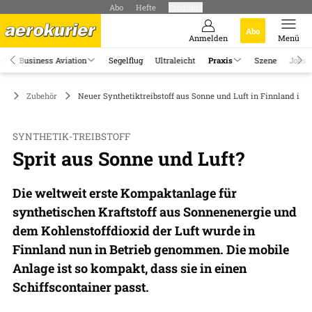
Abo
Hefte
Produkte
Abo
Anmelden
Menü
Business Aviation
Segelflug
Ultraleicht
Praxis
Szene
Jobs
is
Zubehör
Neuer Synthetiktreibstoff aus Sonne und Luft in Finnland in 
SYNTHETIK-TREIBSTOFF
Sprit aus Sonne und Luft?
Die weltweit erste Kompaktanlage für
synthetischen Kraftstoff aus Sonnenenergie und
dem Kohlenstoffdioxid der Luft wurde in
Finnland nun in Betrieb genommen. Die mobile
Anlage ist so kompakt, dass sie in einen
Schiffscontainer passt.