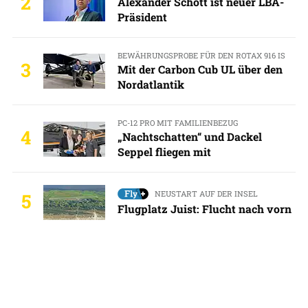
2
Alexander Schott ist neuer LBA-
Präsident
BEWÄHRUNGSPROBE FÜR DEN ROTAX 916 IS
3
Mit der Carbon Cub UL über den
Nordatlantik
PC-12 PRO MIT FAMILIENBEZUG
4
„Nachtschatten“ und Dackel
Seppel fliegen mit
NEUSTART AUF DER INSEL
5
Flugplatz Juist: Flucht nach vorn