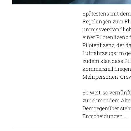
Spätestens mit dem 
Regelungen zum Fli
unmissverständlich.
einer Pilotenlizenz 
Pilotenlizenz, der da
Luftfahrzeugs im ge
zudem klar, dass Pi
kommerziell fliegen
Mehrpersonen-Cre
So weit, so vernünf
zunehmendem Alter s
Demgegenüber steht 
Entscheidungen ...