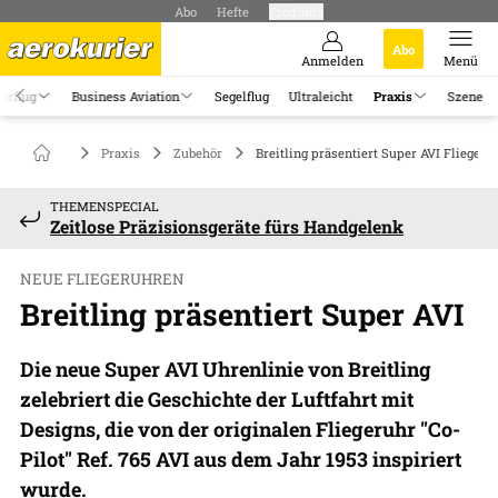
Abo
Hefte
Produkte
Abo
Anmelden
Menü
orflug
Business Aviation
Segelflug
Ultraleicht
Praxis
Szene
Praxis
Zubehör
Breitling präsentiert Super AVI Fliegeru
THEMENSPECIAL
Zeitlose Präzisionsgeräte fürs Handgelenk
NEUE FLIEGERUHREN
Breitling präsentiert Super AVI
Die neue Super AVI Uhrenlinie von Breitling
zelebriert die Geschichte der Luftfahrt mit
Designs, die von der originalen Fliegeruhr "Co-
Pilot" Ref. 765 AVI aus dem Jahr 1953 inspiriert
wurde.