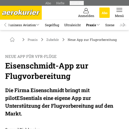
Abo
Hefte
Produkte
Abo
Anmelden
Menü
Business Aviation
Segelflug
Ultraleicht
Praxis
Szene
Jobs
Praxis
Zubehör
Neue App zur Flugvorbereitung
NEUE APP FÜR VFR-FLÜGE
Eisenschmidt-App zur
Flugvorbereitung
Die Firma Eisenschmidt bringt mit
pilotESsentials eine eigene App zur
Unterstützung der Flugvorbereitung auf den
Markt.