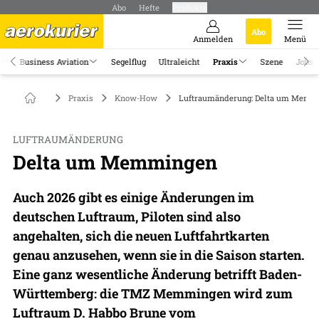
Abo
Hefte
Produkte
Abo
Anmelden
Menü
Business Aviation
Segelflug
Ultraleicht
Praxis
Szene
Jobs
Praxis
Know-How
Luftraumänderung: Delta um Memm
LUFTRAUMÄNDERUNG
Delta um Memmingen
Auch 2026 gibt es einige Änderungen im
deutschen Luftraum, Piloten sind also
angehalten, sich die neuen Luftfahrtkarten
genau anzusehen, wenn sie in die Saison starten.
Eine ganz wesentliche Änderung betrifft Baden-
Württemberg: die TMZ Memmingen wird zum
Luftraum D. Habbo Brune vom