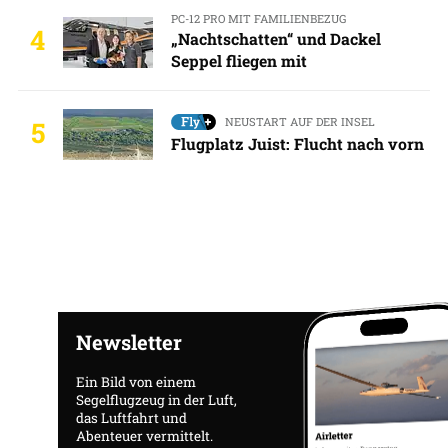
PC-12 PRO MIT FAMILIENBEZUG
4
„Nachtschatten“ und Dackel
Seppel fliegen mit
NEUSTART AUF DER INSEL
5
Flugplatz Juist: Flucht nach vorn
Newsletter
Ein Bild von einem
Segelflugzeug in der Luft,
das Luftfahrt und
Abenteuer vermittelt.