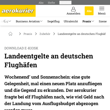
Abo
Hefte
Produkte
Abo
Anmelden
Menü
orflug
Business Aviation
Segelflug
Ultraleicht
Praxis
Szene
Praxis
Zubehör
Landeentgelte an deutschen Flughäfen
DOWNLOAD E-KIOSK
Landeentgelte an deutschen
Flughäfen
Wochenend’ und Sonnenschein: eine gute
Gelegenheit, mal einen neuen Platz anzufliegen
und die Gegend zu erkunden. Der aerokurier
fragte bei elf Flughäfen nach, wie viel Geld nach
der Landung vom Ausflugsbudget abgezogen
werden muss.