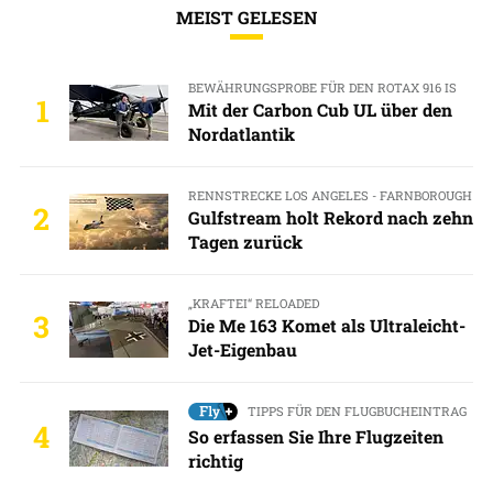
MEIST GELESEN
BEWÄHRUNGSPROBE FÜR DEN ROTAX 916 IS
1
Mit der Carbon Cub UL über den
Nordatlantik
RENNSTRECKE LOS ANGELES - FARNBOROUGH
2
Gulfstream holt Rekord nach zehn
Tagen zurück
„KRAFTEI“ RELOADED
3
Die Me 163 Komet als Ultraleicht-
Jet-Eigenbau
TIPPS FÜR DEN FLUGBUCHEINTRAG
4
So erfassen Sie Ihre Flugzeiten
richtig