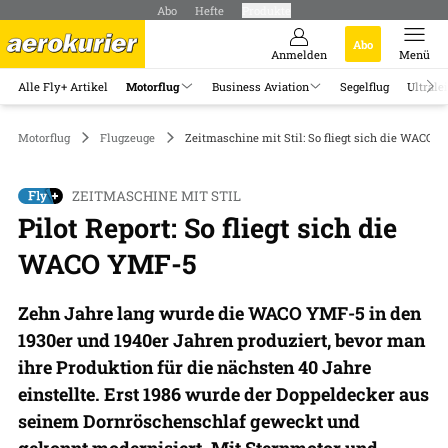
Abo
Hefte
Produkte
Abo
Anmelden
Menü
Alle Fly+ Artikel
Motorflug
Business Aviation
Segelflug
Ultrale
Motorflug
Flugzeuge
Zeitmaschine mit Stil: So fliegt sich die WACO 
ZEITMASCHINE MIT STIL
Pilot Report: So fliegt sich die
WACO YMF-5
Zehn Jahre lang wurde die WACO YMF-5 in den
1930er und 1940er Jahren produziert, bevor man
ihre Produktion für die nächsten 40 Jahre
einstellte. Erst 1986 wurde der Doppeldecker aus
seinem Dornröschenschlaf geweckt und
gekonnt modernisiert. Mit Sternmotor und