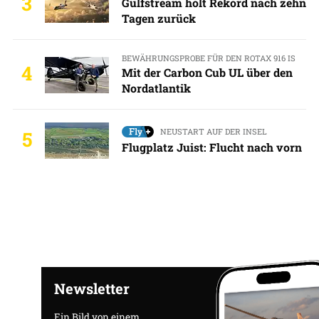
3
Gulfstream holt Rekord nach zehn
Tagen zurück
BEWÄHRUNGSPROBE FÜR DEN ROTAX 916 IS
4
Mit der Carbon Cub UL über den
Nordatlantik
NEUSTART AUF DER INSEL
5
Flugplatz Juist: Flucht nach vorn
Newsletter
Ein Bild von einem