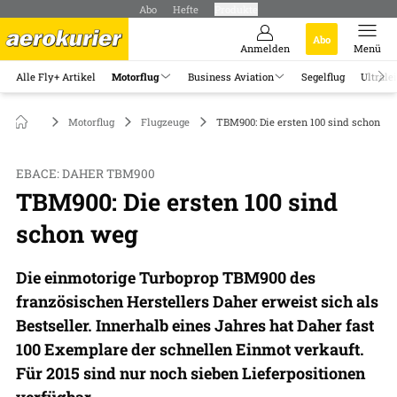
Abo
Hefte
Produkte
Abo
Anmelden
Menü
Alle Fly+ Artikel
Motorflug
Business Aviation
Segelflug
Ultrale
Motorflug
Flugzeuge
TBM900: Die ersten 100 sind schon w
EBACE: DAHER TBM900
TBM900: Die ersten 100 sind
schon weg
Die einmotorige Turboprop TBM900 des
französischen Herstellers Daher erweist sich als
Bestseller. Innerhalb eines Jahres hat Daher fast
100 Exemplare der schnellen Einmot verkauft.
Für 2015 sind nur noch sieben Lieferpositionen
verfügbar.