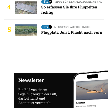
TIPPS FÜR DEN FLUGBUCHEINTRAG
4
So erfassen Sie Ihre Flugzeiten
richtig
NEUSTART AUF DER INSEL
5
Flugplatz Juist: Flucht nach vorn
Newsletter
Ein Bild von einem
Segelflugzeug in der Luft,
das Luftfahrt und
Abenteuer vermittelt.