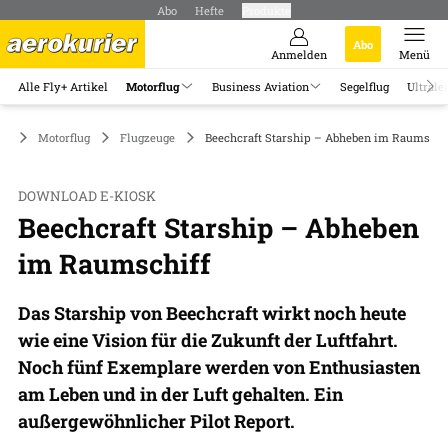
Abo
Hefte
Produkte
Abo
Anmelden
Menü
Alle Fly+ Artikel
Motorflug
Business Aviation
Segelflug
Ultrale
Motorflug
Flugzeuge
Beechcraft Starship – Abheben im Raumschi
DOWNLOAD E-KIOSK
Beechcraft Starship – Abheben
im Raumschiff
Das Starship von Beechcraft wirkt noch heute
wie eine Vision für die Zukunft der Luftfahrt.
Noch fünf Exemplare werden von Enthusiasten
am Leben und in der Luft gehalten. Ein
außergewöhnlicher Pilot Report.