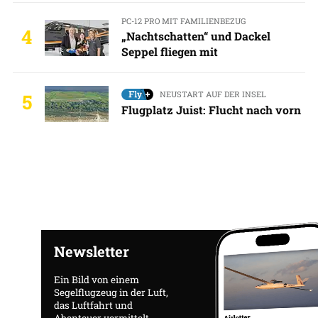
PC-12 PRO MIT FAMILIENBEZUG
4
„Nachtschatten“ und Dackel
Seppel fliegen mit
NEUSTART AUF DER INSEL
5
Flugplatz Juist: Flucht nach vorn
Newsletter
Ein Bild von einem
Segelflugzeug in der Luft,
das Luftfahrt und
Abenteuer vermittelt.