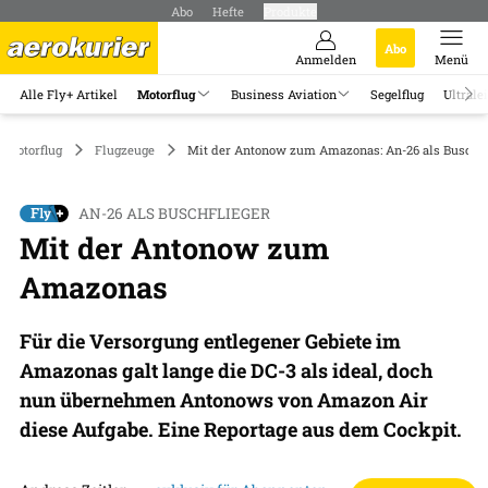
Abo
Hefte
Produkte
Abo
Anmelden
Menü
Alle Fly+ Artikel
Motorflug
Business Aviation
Segelflug
Ultrale
Motorflug
Flugzeuge
Mit der Antonow zum Amazonas: An-26 als Buschfl
AN-26 ALS BUSCHFLIEGER
Mit der Antonow zum
Amazonas
Für die Versorgung entlegener Gebiete im
Amazonas galt lange die DC-3 als ideal, doch
nun übernehmen Antonows von Amazon Air
diese Aufgabe. Eine Reportage aus dem Cockpit.