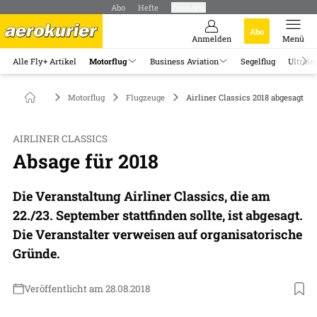
Abo
Hefte
Produkte
Abo
Anmelden
Menü
Alle Fly+ Artikel
Motorflug
Business Aviation
Segelflug
Ultrale
Motorflug
Flugzeuge
Airliner Classics 2018 abgesagt
AIRLINER CLASSICS
Absage für 2018
Die Veranstaltung Airliner Classics, die am
22./23. September stattfinden sollte, ist abgesagt.
Die Veranstalter verweisen auf organisatorische
Gründe.
Veröffentlicht am 28.08.2018