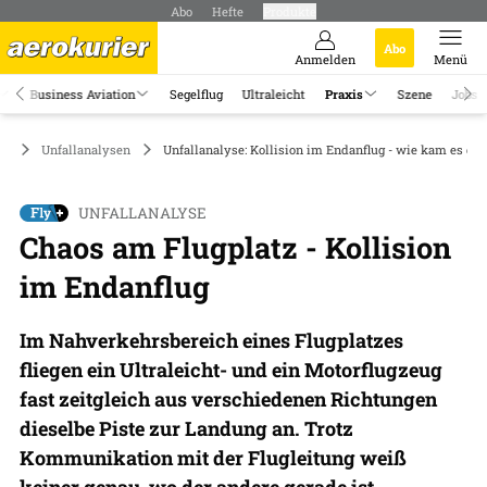
Abo
Hefte
Produkte
Abo
Anmelden
Menü
Business Aviation
Segelflug
Ultraleicht
Praxis
Szene
Jobs
is
Unfallanalysen
Unfallanalyse: Kollision im Endanflug - wie kam es da
UNFALLANALYSE
Chaos am Flugplatz - Kollision
im Endanflug
Im Nahverkehrsbereich eines Flugplatzes
fliegen ein Ultraleicht- und ein Motorflugzeug
fast zeitgleich aus verschiedenen Richtungen
dieselbe Piste zur Landung an. Trotz
Kommunikation mit der Flugleitung weiß
keiner genau, wo der andere gerade ist.