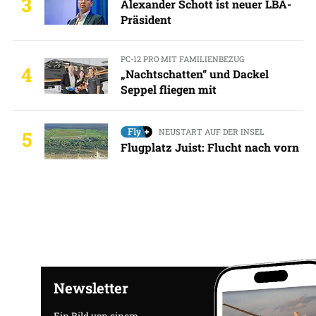
3
Alexander Schott ist neuer LBA-
Präsident
PC-12 PRO MIT FAMILIENBEZUG
4
„Nachtschatten“ und Dackel
Seppel fliegen mit
NEUSTART AUF DER INSEL
5
Flugplatz Juist: Flucht nach vorn
Newsletter
Ein Bild von einem