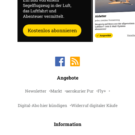
Segelflugzeug in der Luft,
das Luftfahrt und
Abenteuer vermittelt.
Kostenlos abonnieren
Angebote
Newsletter
Markt
aerokurier Pur
Fly+
Digital-Abo hier kündigen
Widerruf digitaler Käufe
Information