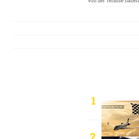
Von der Terasse haben
1
2