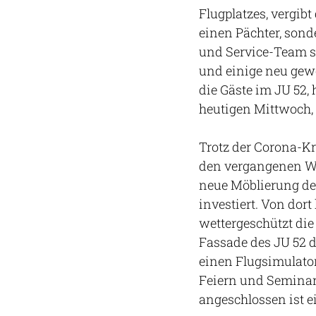
Flugplatzes, vergib
einen Pächter, son
und Service-Team s
und einige neu gew
die Gäste im JU 52, 
heutigen Mittwoch, 1
Trotz der Corona-K
den vergangenen Wo
neue Möblierung de
investiert. Von dor
wettergeschützt die
Fassade des JU 52 de
einen Flugsimulato
Feiern und Seminar
angeschlossen ist e