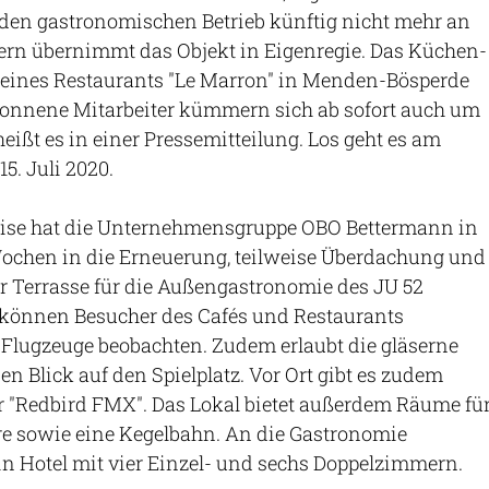
t den gastronomischen Betrieb künftig nicht mehr an
dern übernimmt das Objekt in Eigenregie. Das Küchen-
eines Restaurants "Le Marron" in Menden-Bösperde
onnene Mitarbeiter kümmern sich ab sofort auch um
heißt es in einer Pressemitteilung. Los geht es am
5. Juli 2020.
rise hat die Unternehmensgruppe OBO Bettermann in
chen in die Erneuerung, teilweise Überdachung und
r Terrasse für die Außengastronomie des JU 52
t können Besucher des Cafés und Restaurants
 Flugzeuge beobachten. Zudem erlaubt die gläserne
n Blick auf den Spielplatz. Vor Ort gibt es zudem
r "Redbird FMX". Das Lokal bietet außerdem Räume fü
e sowie eine Kegelbahn. An die Gastronomie
in Hotel mit vier Einzel- und sechs Doppelzimmern.