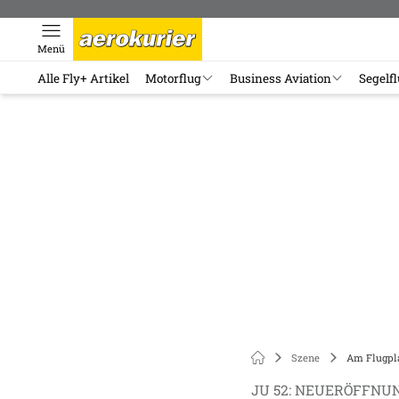
Menü
Alle Fly+ Artikel
Motorflug
Business Aviation
Segelf
Szene
Am Flugpla
JU 52: NEUERÖFFNU