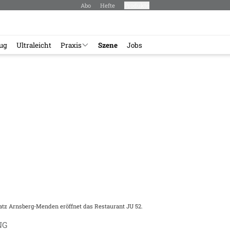
Abo
Hefte
Produkte
lug
Ultraleicht
Praxis
Szene
Jobs
tz Arnsberg-Menden eröffnet das Restaurant JU 52.
NG