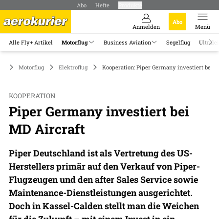
Abo
Hefte
Produkte
Abo
Anmelden
Menü
Alle Fly+ Artikel
Motorflug
Business Aviation
Segelflug
Ultrale
Motorflug
Elektroflug
Kooperation: Piper Germany investiert bei M
KOOPERATION
Piper Germany investiert bei
MD Aircraft
Piper Deutschland ist als Vertretung des US-
Herstellers primär auf den Verkauf von Piper-
Flugzeugen und den after Sales Service sowie
Maintenance-Dienstleistungen ausgerichtet.
Doch in Kassel-Calden stellt man die Weichen
für die Zukunft – mit einem Invest in ein