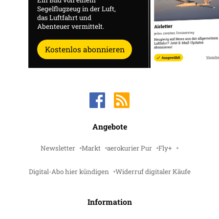
Ein Bild von einem
Segelflugzeug in der Luft,
das Luftfahrt und
Abenteuer vermittelt.
Kostenlos abonnieren
Angebote
Newsletter
Markt
aerokurier Pur
Fly+
Digital-Abo hier kündigen
Widerruf digitaler Käufe
Information