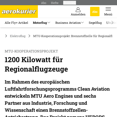
Abo
Hefte
Produkte
Abo
Anmelden
Menü
Alle Fly+ Artikel
Motorflug
Business Aviation
Segelflug
Ultrale
ug
Elektroflug
MTU-Kooperationsprojekt: Brennstoffzelle für Regionalflug
MTU-KOOPERATIONSPROJEKT
1200 Kilowatt für
Regionalflugzeuge
Im Rahmen des europäischen
Luftfahrtforschungsprogramms Clean Aviation
entwickeln MTU Aero Engines und sechs
Partner aus Industrie, Forschung und
Wissenschaft einen Brennstoffzellen-
Antriebsstrang. Das Projekt namens HEROPS