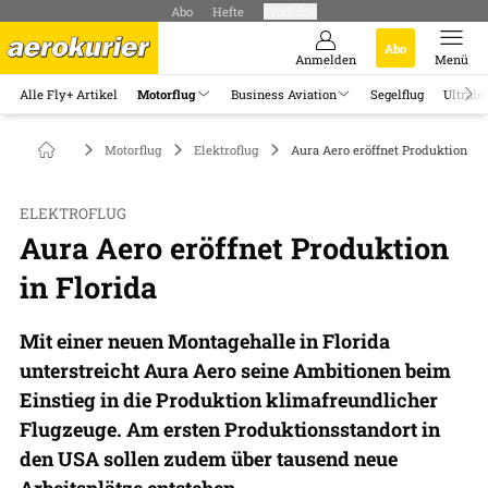
Abo
Hefte
Produkte
Abo
Anmelden
Menü
Alle Fly+ Artikel
Motorflug
Business Aviation
Segelflug
Ultrale
Motorflug
Elektroflug
Aura Aero eröffnet Produktion in 
ELEKTROFLUG
Aura Aero eröffnet Produktion
in Florida
Mit einer neuen Montagehalle in Florida
unterstreicht Aura Aero seine Ambitionen beim
Einstieg in die Produktion klimafreundlicher
Flugzeuge. Am ersten Produktionsstandort in
den USA sollen zudem über tausend neue
Arbeitsplätze entstehen.