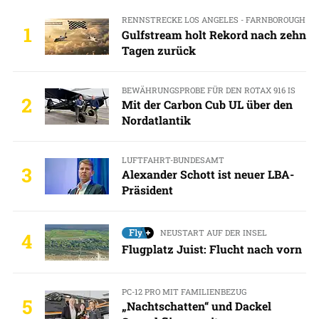
RENNSTRECKE LOS ANGELES - FARNBOROUGH
1
Gulfstream holt Rekord nach zehn
Tagen zurück
BEWÄHRUNGSPROBE FÜR DEN ROTAX 916 IS
2
Mit der Carbon Cub UL über den
Nordatlantik
LUFTFAHRT-BUNDESAMT
3
Alexander Schott ist neuer LBA-
Präsident
NEUSTART AUF DER INSEL
4
Flugplatz Juist: Flucht nach vorn
PC-12 PRO MIT FAMILIENBEZUG
5
„Nachtschatten“ und Dackel