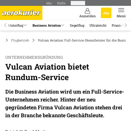
Abo
Hefte
Produkte
Abo
Anmelden
Menü
el
Motorflug
Business Aviation
Segelflug
Ultraleicht
Praxis
on
Flugbetrieb
Vulcan Aviation: Full-Service-Dienstleister für die Busines
UNTERNEHMENSGRÜNDUNG
Vulcan Aviation bietet
Rundum-Service
Die Business Aviation wird um ein Full-Service-
Unternehmen reicher. Hinter der neu
gegründeten Firma Vulcan Aviation stehen drei
in der Branche bekannte Geschäftsleute.