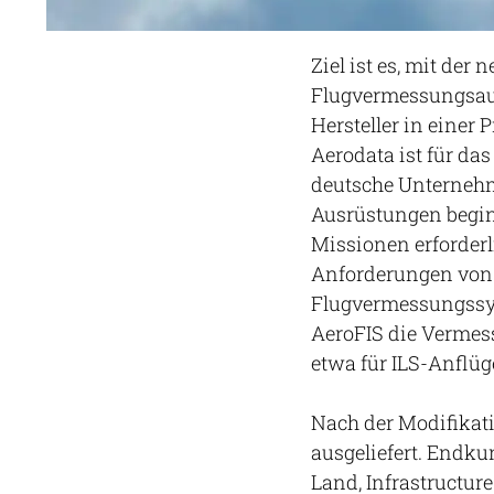
Ziel ist es, mit de
Flugvermessungsaufg
Hersteller in einer 
Aerodata ist für da
deutsche Unternehm
Ausrüstungen begin
Missionen erforderli
Anforderungen von A
Flugvermessungssys
AeroFIS die Vermess
etwa für ILS-Anflüg
Nach der Modifikati
ausgeliefert. Endku
Land, Infrastructure