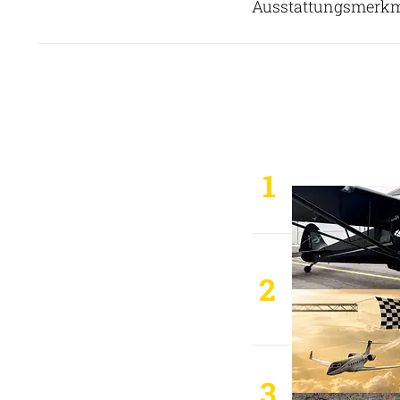
Ausstattungsmerkma
1
2
3