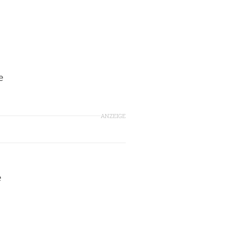
e
ANZEIGE
e