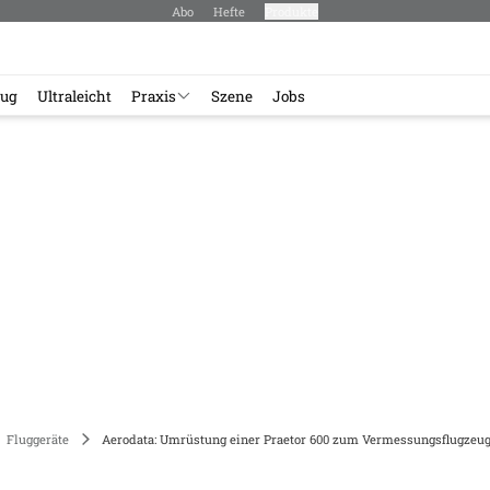
Abo
Hefte
Produkte
lug
Ultraleicht
Praxis
Szene
Jobs
Fluggeräte
Aerodata: Umrüstung einer Praetor 600 zum Vermessungsflugzeu