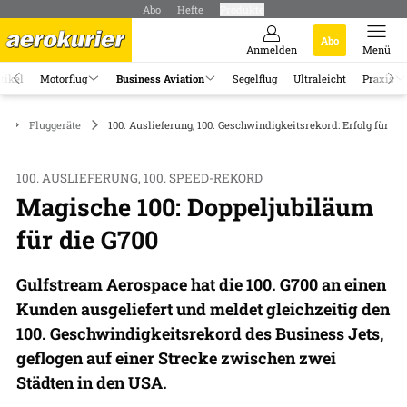
Abo
Hefte
Produkte
Abo
Anmelden
Menü
tikel
Motorflug
Business Aviation
Segelflug
Ultraleicht
Praxis
n
Fluggeräte
100. Auslieferung, 100. Geschwindigkeitsrekord: Erfolg für di
100. AUSLIEFERUNG, 100. SPEED-REKORD
Magische 100: Doppeljubiläum
für die G700
Gulfstream Aerospace hat die 100. G700 an einen
Kunden ausgeliefert und meldet gleichzeitig den
100. Geschwindigkeitsrekord des Business Jets,
geflogen auf einer Strecke zwischen zwei
Städten in den USA.