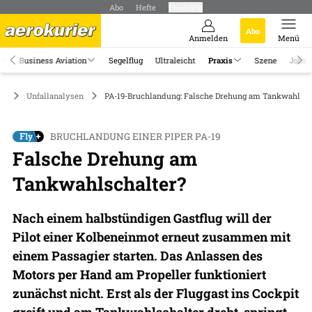
Abo
Hefte
Produkte
Abo
Anmelden
Menü
Business Aviation
Segelflug
Ultraleicht
Praxis
Szene
Jobs
is
Unfallanalysen
PA-19-Bruchlandung: Falsche Drehung am Tankwahlsch
BRUCHLANDUNG EINER PIPER PA-19
Falsche Drehung am
Tankwahlschalter?
Nach einem halbstündigen Gastflug will der
Pilot einer Kolbeneinmot erneut zusammen mit
einem Passagier starten. Das Anlassen des
Motors per Hand am Propeller funktioniert
zunächst nicht. Erst als der Fluggast ins Cockpit
greift und am Tankwahlschalter dreht, springt