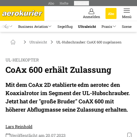
Abo
Hefte
Produkte
Abo
Anmelden
Menü
rflug
Business Aviation
Segelflug
Ultraleicht
Praxis
Szene
Ultraleicht
UL-Hubschrauber: CoAX 600 zugelassen
UL-HELIKOPTER
CoAx 600 erhält Zulassung
Mit dem CoAx 2D etablierte edm aerotec den
Koaxialrotor im Segment der UL-Hubschrauber.
Jetzt hat der "große Bruder" CoAX 600 mit
höherer Abflugmasse seine Zulassung erhalten.
Lars Reinhold
Veröffentlicht am 20.07.2023