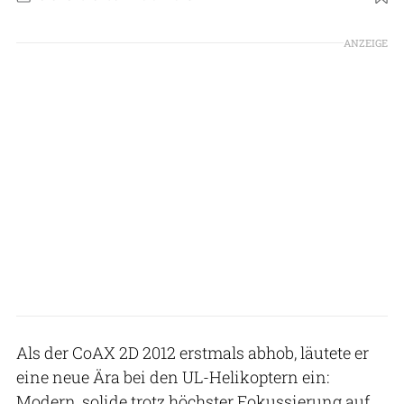
Foto: edm aerotec
ANZEIGE
Als der CoAX 2D 2012 erstmals abhob, läutete er
eine neue Ära bei den UL-Helikoptern ein:
Modern, solide trotz höchster Fokussierung auf