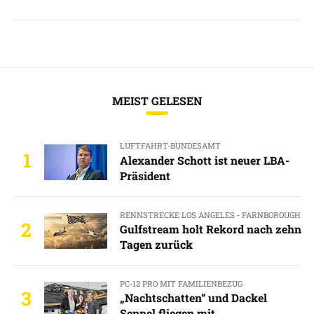
MEIST GELESEN
LUFTFAHRT-BUNDESAMT
1
Alexander Schott ist neuer LBA-
Präsident
RENNSTRECKE LOS ANGELES - FARNBOROUGH
2
Gulfstream holt Rekord nach zehn
Tagen zurück
PC-12 PRO MIT FAMILIENBEZUG
3
„Nachtschatten“ und Dackel
Seppel fliegen mit