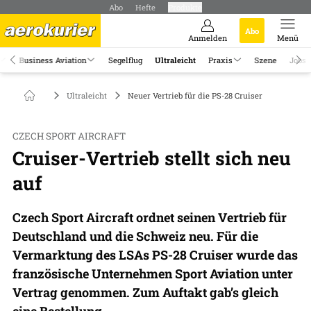
Abo
Hefte
Produkte
Abo
Anmelden
Menü
Business Aviation
Segelflug
Ultraleicht
Praxis
Szene
Jobs
Ultraleicht
Neuer Vertrieb für die PS-28 Cruiser
CZECH SPORT AIRCRAFT
Cruiser-Vertrieb stellt sich neu
auf
Czech Sport Aircraft ordnet seinen Vertrieb für
Deutschland und die Schweiz neu. Für die
Vermarktung des LSAs PS-28 Cruiser wurde das
französische Unternehmen Sport Aviation unter
Vertrag genommen. Zum Auftakt gab’s gleich
eine Bestellung.