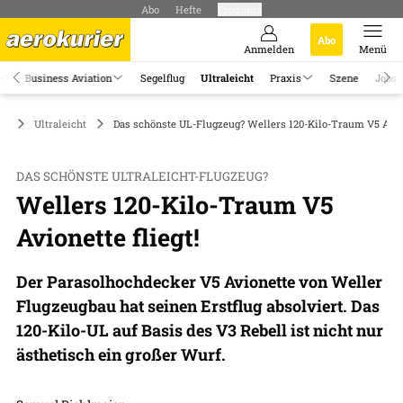
Abo
Hefte
Produkte
Abo
Anmelden
Menü
Business Aviation
Segelflug
Ultraleicht
Praxis
Szene
Jobs
Ultraleicht
Das schönste UL-Flugzeug? Wellers 120-Kilo-Traum V5 Avione
DAS SCHÖNSTE ULTRALEICHT-FLUGZEUG?
Wellers 120-Kilo-Traum V5
Avionette fliegt!
Der Parasolhochdecker V5 Avionette von Weller
Flugzeugbau hat seinen Erstflug absolviert. Das
120-Kilo-UL auf Basis des V3 Rebell ist nicht nur
ästhetisch ein großer Wurf.