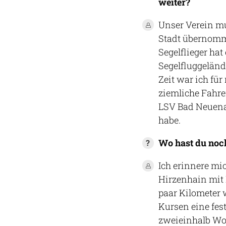
weiter?
Unser Verein mu
Stadt übernomme
Segelflieger hat
Segelfluggeländ
Zeit war ich fü
ziemliche Fahrer
LSV Bad Neuena
habe.
Wo hast du noc
Ich erinnere mi
Hirzenhain mit 
paar Kilometer w
Kursen eine fes
zweieinhalb Woc