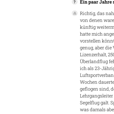
Ein paar Jahre 
Richtig, das nah
von denen waren
künftig weiterm
hatte mich ange
vorstellen könnt
genug, aber die
Lizenzerhalt, 25
Überlandflug fe
ich als 23-Jähr
Luftsportverban
Wochen dauerte 
geflogen sind, 
Lehrgangsleiter
Segelflug galt.
was damals aber