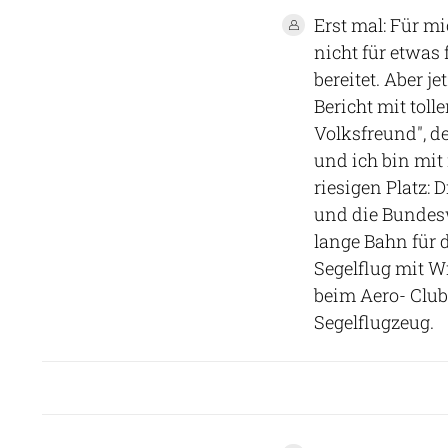
Erst mal: Für mi
nicht für etwas
bereitet. Aber j
Bericht mit toll
Volksfreund", de
und ich bin mit
riesigen Platz:
und die Bundesw
lange Bahn für 
Segelflug mit Wi
beim Aero- Club
Segelflugzeug.