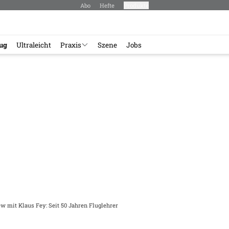
Abo
Hefte
Produkte
lug
Ultraleicht
Praxis
Szene
Jobs
ew mit Klaus Fey: Seit 50 Jahren Fluglehrer