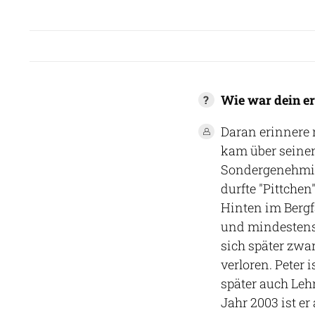
Wie war dein er
Daran erinnere 
kam über seinen
Sondergenehmigu
durfte "Pittchen
Hinten im Bergf
und mindestens 
sich später zwa
verloren. Peter
später auch Leh
Jahr 2003 ist er