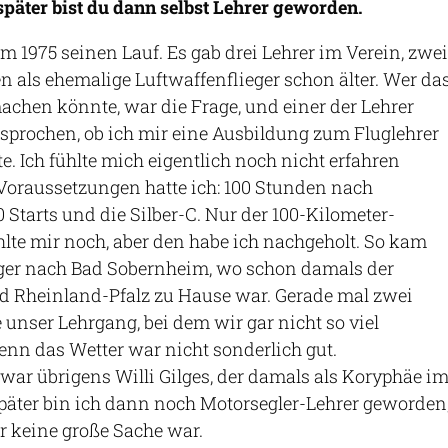
später bist du dann selbst Lehrer geworden.
m 1975 seinen Lauf. Es gab drei Lehrer im Verein, zwei
 als ehemalige Luftwaffenflieger schon älter. Wer da
achen könnte, war die Frage, und einer der Lehrer
sprochen, ob ich mir eine Ausbildung zum Fluglehrer
e. Ich fühlte mich eigentlich noch nicht erfahren
 Voraussetzungen hatte ich: 100 Stunden nach
0 Starts und die Silber-C. Nur der 100-Kilometer-
hlte mir noch, aber den habe ich nachgeholt. So kam
iger nach Bad Sobernheim, wo schon damals der
d Rheinland-Pfalz zu Hause war. Gerade mal zwei
unser Lehrgang, bei dem wir gar nicht so viel
denn das Wetter war nicht sonderlich gut.
 war übrigens Willi Gilges, der damals als Koryphäe i
 Später bin ich dann noch Motorsegler-Lehrer geworden
 keine große Sache war.