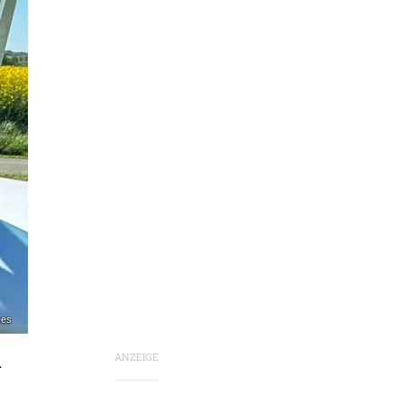
ees
ANZEIGE
h