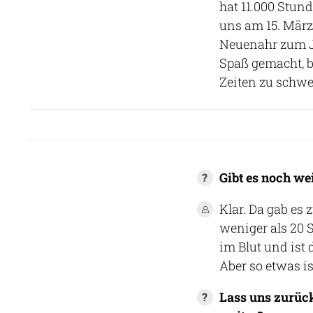
hat 11.000 Stund
uns am 15. März
Neuenahr zum Ju
Spaß gemacht, b
Zeiten zu schwe
Gibt es noch wei
Klar. Da gab es
weniger als 20 St
im Blut und ist
Aber so etwas i
Lass uns zurück