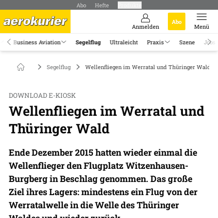
Abo
Hefte
Produkte
Abo
Anmelden
Menü
Business Aviation
Segelflug
Ultraleicht
Praxis
Szene
Jobs
Segelflug
Wellenfliegen im Werratal und Thüringer Wald
DOWNLOAD E-KIOSK
Wellenfliegen im Werratal und
Thüringer Wald
Ende Dezember 2015 hatten wieder einmal die
Wellenflieger den Flugplatz Witzenhausen-
Burgberg in Beschlag genommen. Das große
Ziel ihres Lagers: mindestens ein Flug von der
Werratalwelle in die Welle des Thüringer
Waldes und wieder zurück.