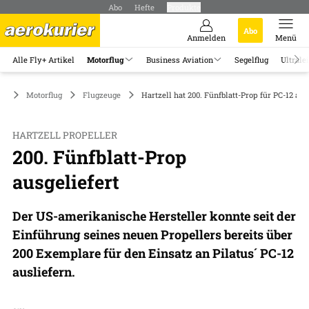
Abo
Hefte
Produkte
Abo
Anmelden
Menü
Alle Fly+ Artikel
Motorflug
Business Aviation
Segelflug
Ultrale
Motorflug
Flugzeuge
Hartzell hat 200. Fünfblatt-Prop für PC-12 aus
HARTZELL PROPELLER
200. Fünfblatt-Prop
ausgeliefert
Der US-amerikanische Hersteller konnte seit der
Einführung seines neuen Propellers bereits über
200 Exemplare für den Einsatz an Pilatus´ PC-12
ausliefern.