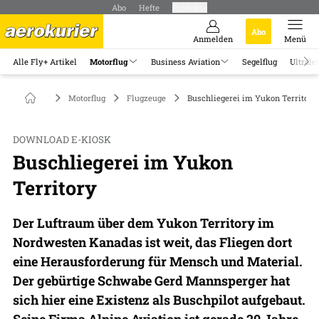
Abo
Hefte
Produkte
Abo
Anmelden
Menü
Alle Fly+ Artikel
Motorflug
Business Aviation
Segelflug
Ultrale
Motorflug
Flugzeuge
Buschliegerei im Yukon Territory
DOWNLOAD E-KIOSK
Buschliegerei im Yukon
Territory
Der Luftraum über dem Yukon Territory im
Nordwesten Kanadas ist weit, das Fliegen dort
eine Herausforderung für Mensch und Material.
Der gebürtige Schwabe Gerd Mannsperger hat
sich hier eine Existenz als Buschpilot aufgebaut.
Seine Firma Alpine Aviation ist gerade 20 Jahre