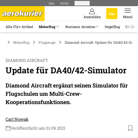
Abo
Hefte
Produkte
Abo
Anmelden
Menü
Alle Fly+ Artikel
Motorflug
Business Aviation
Segelflug
Ultrale
Motorflug
Flugzeuge
Diamond Aircraft: Update für DA40/42-Simu
DIAMOND AIRCRAFT
Update für DA40/42-Simulator
Diamond Aircraft ergänzt seinen Simulator für
Flugschulen um Multi-Crew-
Kooperationsfunktionen.
Carl Nowak
Veröffentlicht am 01.09.2021
Foto: Air Hub Aviation