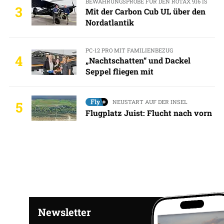
BEWÄHRUNGSPROBE FÜR DEN ROTAX 916 IS
3
Mit der Carbon Cub UL über den
Nordatlantik
PC-12 PRO MIT FAMILIENBEZUG
4
„Nachtschatten“ und Dackel
Seppel fliegen mit
NEUSTART AUF DER INSEL
5
Flugplatz Juist: Flucht nach vorn
Newsletter