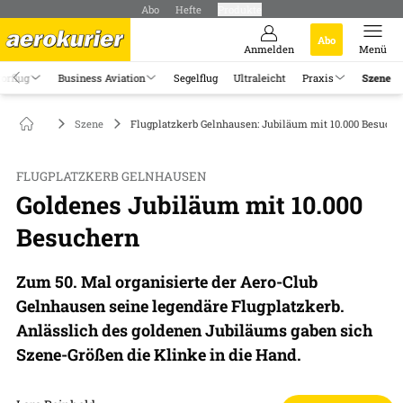
Abo
Hefte
Produkte
Abo
Anmelden
Menü
orflug
Business Aviation
Segelflug
Ultraleicht
Praxis
Szene
Szene
Flugplatzkerb Gelnhausen: Jubiläum mit 10.000 Besuche
FLUGPLATZKERB GELNHAUSEN
Goldenes Jubiläum mit 10.000
Besuchern
Zum 50. Mal organisierte der Aero-Club
Gelnhausen seine legendäre Flugplatzkerb.
Anlässlich des goldenen Jubiläums gaben sich
Szene-Größen die Klinke in die Hand.