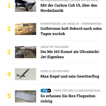
BEWÄHRUNGSPROBE FÜR DEN ROTAX 916 IS
1
Mit der Carbon Cub UL über den
Nordatlantik
RENNSTRECKE LOS ANGELES - FARNBOROUGH
2
Gulfstream holt Rekord nach zehn
Tagen zurück
„KRAFTEI“ RELOADED
3
Die Me 163 Komet als Ultraleicht-
Jet-Eigenbau
SEGELFLUG-HISTORIE
4
Max Kegel und sein Gewitterflug
TIPPS FÜR DEN FLUGBUCHEINTRAG
5
So erfassen Sie Ihre Flugzeiten
richtig