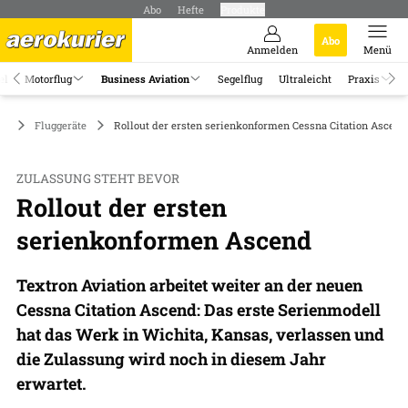
Abo
Hefte
Produkte
Abo
Anmelden
Menü
el
Motorflug
Business Aviation
Segelflug
Ultraleicht
Praxis
on
Fluggeräte
Rollout der ersten serienkonformen Cessna Citation Ascend
ZULASSUNG STEHT BEVOR
Rollout der ersten
serienkonformen Ascend
Textron Aviation arbeitet weiter an der neuen
Cessna Citation Ascend: Das erste Serienmodell
hat das Werk in Wichita, Kansas, verlassen und
die Zulassung wird noch in diesem Jahr
erwartet.